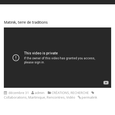
Matinik, terre de traditions
décembre 31
admin
CRÉATIONS
,
RECHERCHE
Collaborations
,
Martinique
,
Rencontres
,
Vidéo
permalink