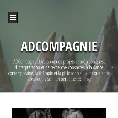
S
k
i
p
t
o
c
o
ADCOMPAGNIE
n
t
e
n
ADCompagnie développe des projets chorégraphiques,
t
d'interprétation et de recherche consacrés à la danse
contemporaine, la thérapie et la philosophie. La théorie et de
la pratique y sont en perpétuel échange.