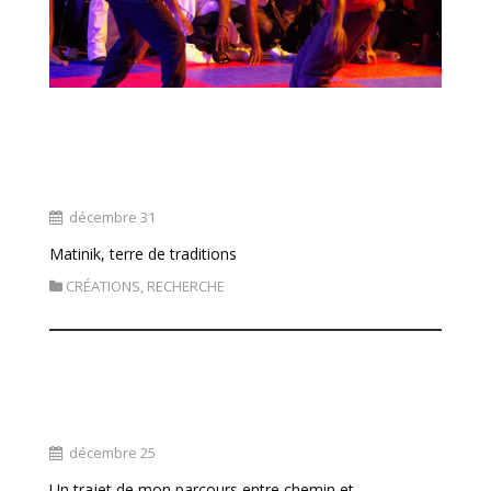
« Matinik: danses et musiques
traditionnelles »
décembre 31
Matinik, terre de traditions
CRÉATIONS
,
RECHERCHE
« Chemin et cheminements 2010-2012 »
décembre 25
Un trajet de mon parcours entre chemin et